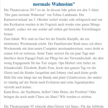
normale Wahnsinn"
​Die Theatersaison 2017 ist da. In diesem Jahr geben wir den 3-Akter
"Der ganz normale Wahnsinn" von Tobias Landmann. Der
Kartenvorverkauf am 3. Oktober verlief wieder sehr erfolgreich und von
den Restkarten wurden in der Fogezeit auch wieder eine ganze Menge
verkauft, sodass wir uns weider auf sieben gut besuchte Vorstellungen
freuen.
Zum Inhalt: Wir sind zu Gast bei der Familie Knöpfle, die ein
turbulentes Wochenende erlebt. Der Familienvater Rudi muss ich übers
Wochenende mit dem neuen Computer auseinandersetzen, sonst droht er
seinen Job zu verlieren. Seine Tante verreist für ein paar Tage und
überlässt ihren Papagei Pauli zur Pflege bei der Verwandtschaft, die aber
wenig Engagement füt das Tier zeigen. Opa Herbert sitzt lieber im
Schaukestuhl, Elisabeth, Rudis Frau, hockt den ganzen Tag vor der
Glotze und die Kinder Jacqueline und Johnny sind auch keine große
Hilfe Die eine hängt nur am Handy und plant Urlaubsreisen, der andere
ist ständig auf der Suche nach Essbarem und seine Jugendsprahce
versteht auch keiner.
Kann Rose, die Nachbarin, helfen? Oder Heinz, der Postbote? Oder
bringen die noch mehr Chaos ins Haus? WIr werden es erleben.
Die Theatergruppe 95 wünscht allen Gästen viel Spass. Für das leibliche